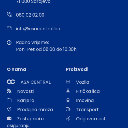
71 000 Sarajevo
080 02 02 09
info@asacentral.ba
Radno vrijeme:
Pon-Pet od 08:00 do 16:30h
O nama
Proizvodi
ASA CENTRAL
Vozila
Novosti
Fizička lica
Karijera
Imovina
Prodajna mreža
Transport
Zastupnici u
Odgovornost
osiguranju