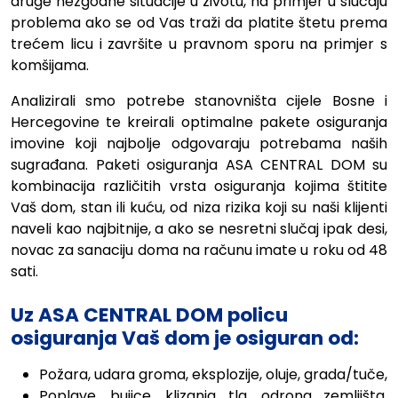
druge nezgodne situacije u životu, na primjer u slučaju
problema ako se od Vas traži da platite štetu prema
trećem licu i završite u pravnom sporu na primjer s
komšijama.
Analizirali smo potrebe stanovništa cijele Bosne i
Hercegovine te kreirali optimalne pakete osiguranja
imovine koji najbolje odgovaraju potrebama naših
sugrađana. Paketi osiguranja ASA CENTRAL DOM su
kombinacija različitih vrsta osiguranja kojima štitite
Vaš dom, stan ili kuću, od niza rizika koji su naši klijenti
naveli kao najbitnije, a ako se nesretni slučaj ipak desi,
novac za sanaciju doma na računu imate u roku od 48
sati.
Uz ASA CENTRAL DOM policu
osiguranja Vaš dom je osiguran od:
Požara, udara groma, eksplozije, oluje, grada/tuče,
Poplave, bujice, klizanja tla, odrona zemljišta,