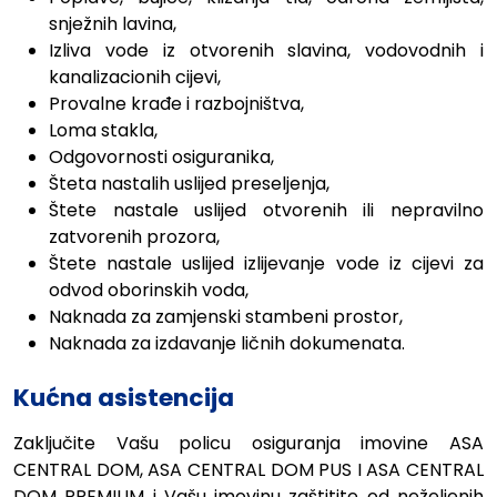
snježnih lavina,
Izliva vode iz otvorenih slavina, vodovodnih i
kanalizacionih cijevi,
Provalne krađe i razbojništva,
Loma stakla,
Odgovornosti osiguranika,
Šteta nastalih uslijed preseljenja,
Štete nastale uslijed otvorenih ili nepravilno
zatvorenih prozora,
Štete nastale uslijed izlijevanje vode iz cijevi za
odvod oborinskih voda,
Naknada za zamjenski stambeni prostor,
Naknada za izdavanje ličnih dokumenata.
Kućna asistencija
Zaključite Vašu policu osiguranja imovine ASA
CENTRAL DOM, ASA CENTRAL DOM PUS I ASA CENTRAL
DOM PREMIUM
i Vašu imovinu zaštitite od neželjenih