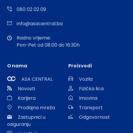
080 02 02 09
info@asacentral.ba
Radno vrijeme:
Pon-Pet od 08:00 do 16:30h
O nama
Proizvodi
ASA CENTRAL
Vozila
Novosti
Fizička lica
Karijera
Imovina
Prodajna mreža
Transport
Zastupnici u
Odgovornost
osiguranju