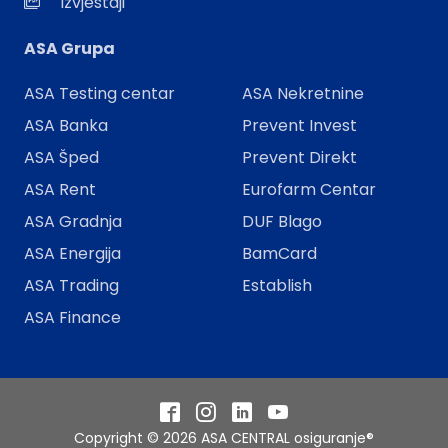
Izvještaji
ASA Grupa
ASA Testing centar
ASA Nekretnine
ASA Banka
Prevent Invest
ASA Šped
Prevent Direkt
ASA Rent
Eurofarm Centar
ASA Gradnja
DUF Blago
ASA Energija
BamCard
ASA Trading
Establish
ASA Finance
Facebook
Instagram
LinkedIn
YouTube
Copyright © 2026 ASA CENTRAL osiguranje®