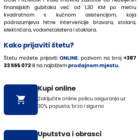
finansijskih gubitaka već od 1,30 KM po metru
kvadratnom
s kućnom asistencijom, koja
podrazumjeva hitne intervencije bravara, stolara,
električara, vodoinstalatera i staklara.
Kako prijaviti štetu?
Štetu možete prijaviti
ONLINE
,
pozivom na broj
+387
33
555 072
ili na najbližem
prodajnom mjestu
.
Kupi online
Zaključite online policu osiguranja uz
30% popusta, brzo i sigurno
Uputstva i obrasci