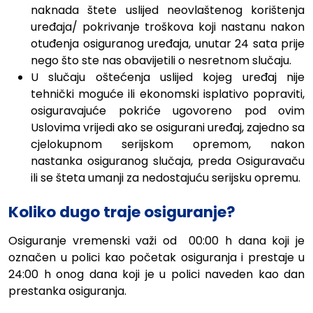
naknada štete uslijed neovlaštenog korištenja
uređaja/ pokrivanje troškova koji nastanu nakon
otuđenja osiguranog uređaja, unutar 24 sata prije
nego što ste nas obavijetili o nesretnom slučaju.
U slučaju oštećenja uslijed kojeg uređaj nije
tehnički moguće ili ekonomski isplativo popraviti,
osiguravajuće pokriće ugovoreno pod ovim
Uslovima vrijedi ako se osigurani uređaj, zajedno sa
cjelokupnom serijskom opremom, nakon
nastanka osiguranog slučaja, preda Osiguravaču
ili se šteta umanji za nedostajuću serijsku opremu.
Koliko dugo traje osiguranje?
Osiguranje vremenski važi od
00:00 h dana koji je
označen u polici kao početak osiguranja i prestaje u
24:00 h onog dana koji je u polici naveden kao dan
prestanka osiguranja.