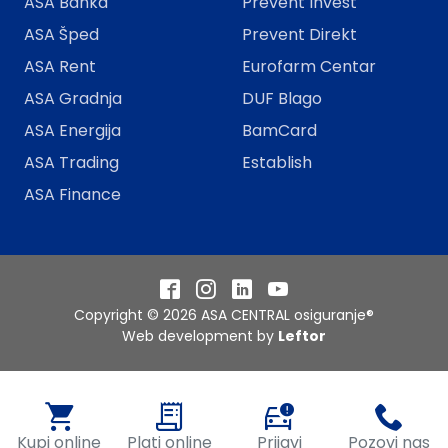
ASA Banka
Prevent Invest
ASA Šped
Prevent Direkt
ASA Rent
Eurofarm Centar
ASA Gradnja
DUF Blago
ASA Energija
BamCard
ASA Trading
Establish
ASA Finance
Facebook
Instagram
LinkedIn
YouTube
Copyright © 2026 ASA CENTRAL osiguranje®
Web development by
Leftor
Kupi online
Plati online
Prijavi
Pozovi nas