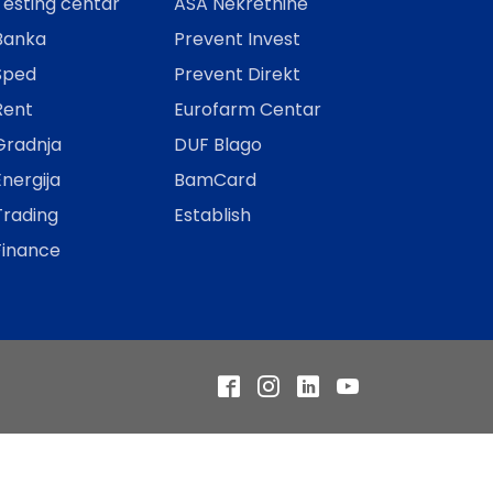
esting centar
ASA Nekretnine
Banka
Prevent Invest
Šped
Prevent Direkt
Rent
Eurofarm Centar
Gradnja
DUF Blago
nergija
BamCard
Trading
Establish
Finance
Facebook
Instagram
LinkedIn
YouTube