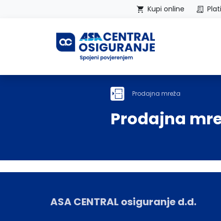
Kupi online
Plat
Početna
Prodajna mreža
Prodajna mr
ASA CENTRAL osiguranje d.d.