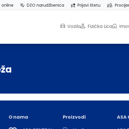
i online
DZO narudžbenica
Prijavi štetu
Procije
Vozila
Fizička Lica
Imov
eža
O nama
Proizvodi
ASA 