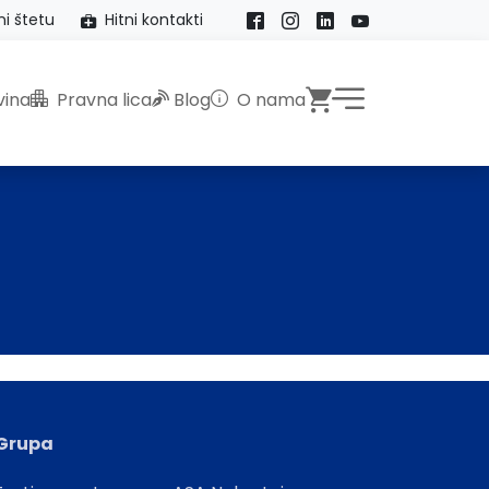
ni štetu
Hitni kontakti
Facebook
Instagram
LinkedIn
YouTube
Webshop
ina
Pravna lica
Blog
O nama
Grupa