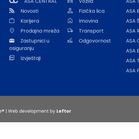
ASA CENTRAL
Vozila
ASA T
Novosti
Fizička lica
ASA 
Karijera
Imovina
ASA 
Prodajna mreža
Transport
ASA 
Zastupnici u
Odgovornost
ASA 
osiguranju
ASA E
Izvještaji
ASA 
ASA 
je® | Web development by
Leftor