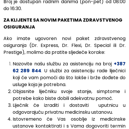
Broj je dostupan radnim danima (pon-pet) od 08:00
do 16:30.
ZA KLIJENTE SA NOVIM PAKETIMA ZDRAVSTVENOG
OSIGURANJA
Ako imate ugovoren novi paket zdravstvenog
osiguranja (Dr. Express, Dr. Flexi, Dr. Special ili Dr.
Prestige), molimo da pratite sljedeće korake:
Nazovite našu službu za asistenciju na broj
+387
62 289 844
.
U službi za asistenciju rade liječnici
koji će vam pomoći da što lakše i brže dođete do
usluge koja je potrebna.
Objasnite liječniku svoje stanje, simptome i
potrebe kako biste dobili adekvatnu pomoć.
Liječnik će izraditi i dostaviti uputnicu u
odgovarajuću privatnu medicinsku ustanovu.
Istovremeno će Vas osoblje iz medicinske
ustanove kontaktirati i s Vama dogovoriti termin