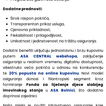
Dodatne prednosti:
Širok raspon pokrića,
Transparentan prikaz usluga,
Cjenovna prikladnost,
Fleksibilnost i prilagodljivost,
Unikatnost i jedinstvenost na tržištu osiguranja.
Dodatni benefiti uključuju jednostavnu i brzu kupovinu
putem
ASA CENTRAL webshopa
, zaključenje
osiguranja u realnom vremenu, digitalnu dostupnost,
višestruko veća pokrića u odnosu na konkurenciju
te
20% popusta na online kupovinu
. Novi model
osiguranja donosi i filantropski segment kroz
formiranje
Fonda za liječenje djece slabijeg
imovinskog stanja
u
ASA Bolnici
, što dodatno
doprinosi zajednici.
Naša misija je pružiti zdravstveno osiguranje koje