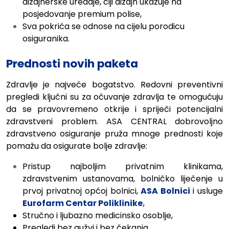
dizajnerske uređaje, čiji dizajn ukazuje na
posjedovanje premium polise,
Sva pokrića se odnose na cijelu porodicu
osiguranika.
Prednosti novih paketa
Zdravlje je najveće bogatstvo. Redovni preventivni
pregledi ključni su za očuvanje zdravlja te omogućuju
da se pravovremeno otkrije i spriječi potencijalni
zdravstveni problem. ASA CENTRAL dobrovoljno
zdravstveno osiguranje pruža mnoge prednosti koje
pomažu da osigurate bolje zdravlje:
Pristup najboljim privatnim klinikama,
zdravstvenim ustanovama, bolničko liječenje u
prvoj privatnoj općoj bolnici,
ASA Bolnici
i usluge
Eurofarm Centar Poliklinike
,
Stručno i ljubazno medicinsko osoblje,
Pregledi bez gužvi i bez čekanja.