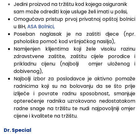
Jedini proizvod na tržištu kod kojega osiguranik
sam može odrediti koje usluge želi imati u polisi,
Omogućava pristup prvoj privatnoj opštoj bolnici
u BiH,
ASA Bolnici,
Poseban naglasak je na zaštiti djece (npr.
pshološka pomoć kod vršnjačkog nasilja),
Namijenjen klijentima koji žele
visoku razinu
zdravstvene zaštite, zaštitu cijele porodice i
prikladnu cijenu (najbolji omjer uloženog i
dobivenog),
Najbolji izbor za poslodavce je aktivno pomaže
radnicima koji su na bolovanju da se što prije
izliječe i povrate radnu sposobnost, smanjuje
opterećenje radnika uzrokovano nedostatakom
radne snage na tržištu te nudi najpovoljniji omjer
cijene i kvalitete na tržištu.
Dr. Special