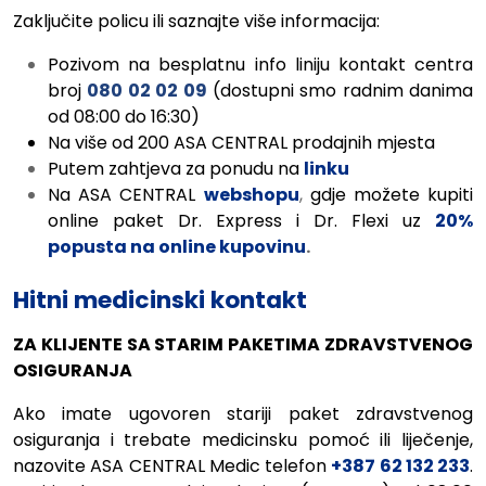
Zaključite policu ili saznajte više informacija:
Pozivom na besplatnu info liniju kontakt centra
broj
080 02 02 09
(dostupni smo radnim danima
od 08:00 do 16:30)
Na više od 200 ASA CENTRAL prodajnih mjesta
Putem zahtjeva za ponudu na
linku
Na ASA CENTRAL
webshopu
,
gdje možete kupiti
online paket Dr. Express i Dr. Flexi uz
20%
popusta na online kupovinu
.
Hitni medicinski kontakt
ZA KLIJENTE SA STARIM PAKETIMA ZDRAVSTVENOG
OSIGURANJA
Ako imate ugovoren stariji paket zdravstvenog
osiguranja i trebate medicinsku pomoć ili liječenje,
nazovite ASA CENTRAL Medic telefon
+387 62 132 233
.