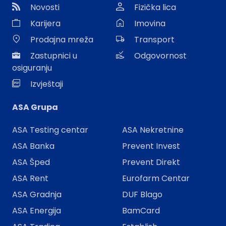
Novosti
Fizička lica
Karijera
Imovina
Prodajna mreža
Transport
Zastupnici u
Odgovornost
osiguranju
Izvještaji
ASA Grupa
ASA Testing centar
ASA Nekretnine
ASA Banka
Prevent Invest
ASA Šped
Prevent Direkt
ASA Rent
Eurofarm Centar
ASA Gradnja
DUF Blago
ASA Energija
BamCard