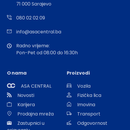
71 000 Sarajevo
080 02 02 09
info@asacentral.ba
Radno vrijeme:
Pon-Pet od 08:00 do 16:30h
O nama
Proizvodi
ASA CENTRAL
Vozila
Novosti
Fizička lica
Karijera
Imovina
Prodajna mreža
Transport
Zastupnici u
Odgovornost