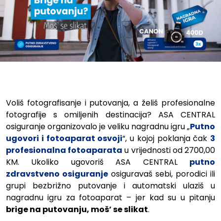
ASA CENTRAL nagradna igra: P
Voliš fotografisanje i putovanja, a želiš profesionalne
fotografije s omiljenih destinacija?
ASA CENTRAL
osiguranje
organizovalo je veliku nagradnu igru „
Putno
ugovori i fotoaparat osvoji
“, u kojoj poklanja čak
3
profesionalna fotoaparata
u vrijednosti od 2700,00
KM. Ukoliko ugovoriš ASA CENTRAL
putno
zdravstveno osiguranje
osiguravaš sebi, porodici ili
grupi bezbrižno putovanje i automatski ulaziš u
nagradnu igru za fotoaparat – jer kad su u pitanju
brige
na
putovanju,
moš’
se
slikat
.