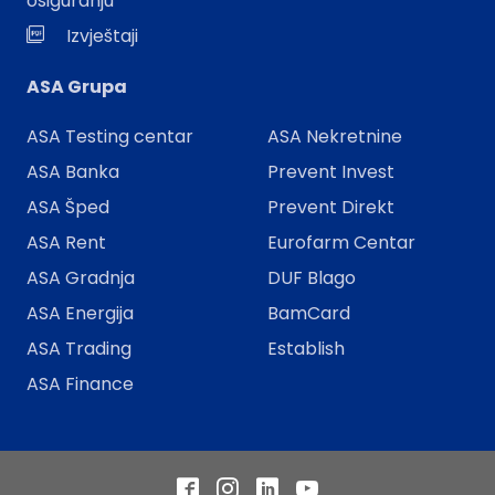
osiguranju
Izvještaji
ASA Grupa
ASA Testing centar
ASA Nekretnine
ASA Banka
Prevent Invest
ASA Šped
Prevent Direkt
ASA Rent
Eurofarm Centar
ASA Gradnja
DUF Blago
ASA Energija
BamCard
ASA Trading
Establish
ASA Finance
Facebook
Instagram
LinkedIn
YouTube