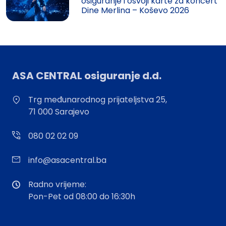
osiguranje i osvoji karte za koncert
Dine Merlina – Koševo 2026
ASA CENTRAL osiguranje d.d.
Trg međunarodnog prijateljstva 25,
71 000 Sarajevo
080 02 02 09
info@asacentral.ba
Radno vrijeme:
Pon-Pet od 08:00 do 16:30h