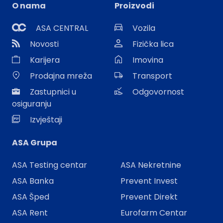
O nama
Proizvodi
ASA CENTRAL
Vozila
Novosti
Fizička lica
Karijera
Imovina
Prodajna mreža
Transport
Zastupnici u
Odgovornost
osiguranju
Izvještaji
ASA Grupa
ASA Testing centar
ASA Nekretnine
ASA Banka
Prevent Invest
ASA Šped
Prevent Direkt
ASA Rent
Eurofarm Centar