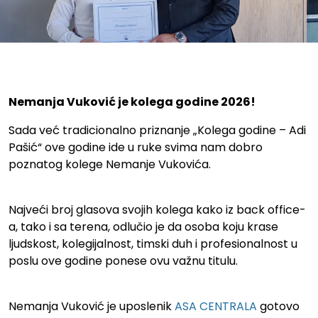
Izabran kolega godine 2026!
Nemanja Vuković je kolega godine 2026!
Sada već tradicionalno priznanje „Kolega godine – Adi
Pašić“ ove godine ide u ruke svima nam dobro
poznatog kolege Nemanje Vukovića.
Najveći broj glasova svojih kolega kako iz back office-
a, tako i sa terena, odlučio je da osoba koju krase
ljudskost, kolegijalnost, timski duh i profesionalnost u
poslu ove godine ponese ovu važnu titulu.
Nemanja Vuković je uposlenik
A
SA CENTRALA
gotovo