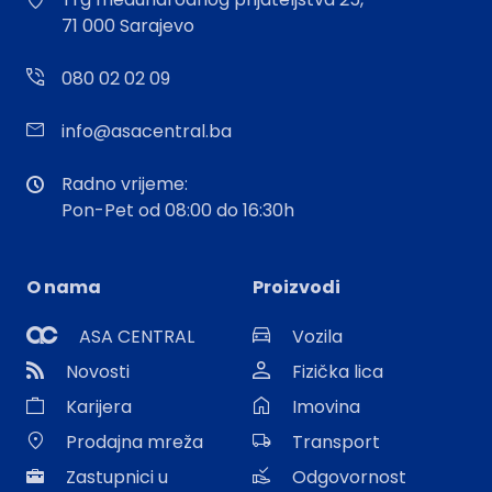
71 000 Sarajevo
080 02 02 09
info@asacentral.ba
Radno vrijeme:
Pon-Pet od 08:00 do 16:30h
O nama
Proizvodi
ASA CENTRAL
Vozila
Novosti
Fizička lica
Karijera
Imovina
Prodajna mreža
Transport
Zastupnici u
Odgovornost