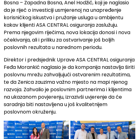
Bosna – Zapadna Bosna, Anel Hodžić, koji je naglasio
da je riječ o investiciji usmjerenoj na unapređenje
korisničkog iskustva i pružanje usluga u ambijentu
kakav klijenti ASA CENTRAL osiguranja zaslužuju.
Prema njegovim riječima, nova lokacija donosi i nova
očekivanja, ali i priliku za ostvarivanje još boljih
poslovnih rezultata u narednom periodu.
Direktor i predsjednik Uprave ASA CENTRAL osiguranja
Feđa Morankić naglasio je da kompanija nastavlja širiti
poslovnu mrežu zahvaljujući ostvarenim rezultatima,
te da Zenica zauzima važno mjesto na mapi njenog
razvoja. Zahvalio je poslovnim partnerima i klijentima
na ukazanom povjerenju, izrazivši uvjerenje da će
saradnja biti nastavljena u još kvalitetnijem
poslovnom okruženju.