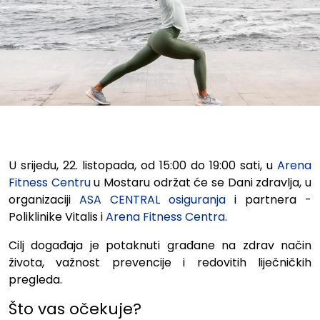
Dani zdravlja u Mostaru - bes
U srijedu,
22. listopada,
od 15:00 do 19:00 sati, u
Arena
Fitness Centru
u Mostaru održat će se Dani zdravlja, u
organizaciji
ASA CENTRAL osiguranja
i partnera -
Poliklinike Vitalis
i
Arena Fitness Centra
.
Cilj događaja je potaknuti građane na zdrav način
života, važnost prevencije i redovitih liječničkih
pregleda.
Što vas očekuje?