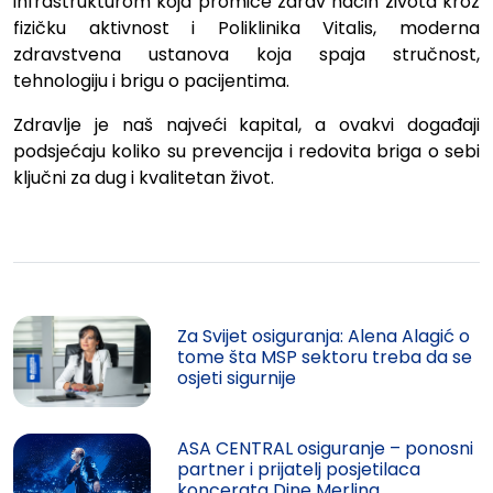
infrastrukturom koja promiče zdrav način života kroz
fizičku aktivnost
i
Poliklinika Vitalis,
moderna
zdravstvena
ustanova
koja
spaja
stručnost,
tehnologiju
i
brigu
o
pacijentima.
Zdravlje je naš najveći kapital, a ovakvi događaji
podsjećaju koliko su prevencija i redovita briga o sebi
ključni za dug i kvalitetan život.
Za Svijet osiguranja: Alena Alagić o
tome šta MSP sektoru treba da se
osjeti sigurnije
ASA CENTRAL osiguranje – ponosni
partner i prijatelj posjetilaca
koncerata Dine Merlina