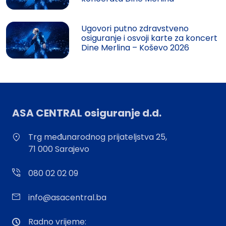
Ugovori putno zdravstveno
osiguranje i osvoji karte za koncert
Dine Merlina – Koševo 2026
ASA CENTRAL osiguranje d.d.
Trg međunarodnog prijateljstva 25,
71 000 Sarajevo
080 02 02 09
info@asacentral.ba
Radno vrijeme: