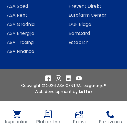
ASA Šped
Prevent Direkt
ASA Rent
Eurofarm Centar
ASA Gradnja
DUF Blago
ASA Energija
BamCard
ASA Trading
Establish
ASA Finance
Facebook
Instagram
LinkedIn
YouTube
Copyright © 2026 ASA CENTRAL osiguranje®
Web development by
Leftor
Kupi online
Plati online
Prijavi
Pozovi nas