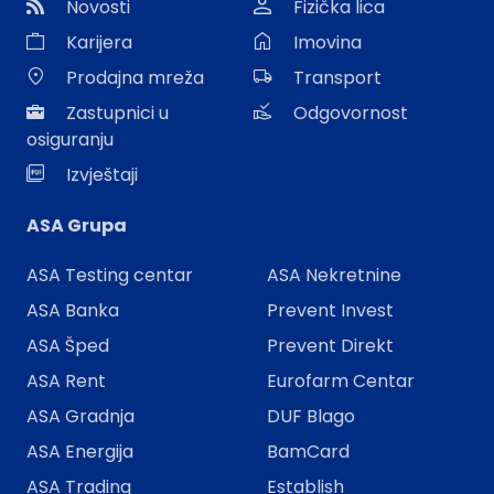
Novosti
Fizička lica
Karijera
Imovina
Prodajna mreža
Transport
Zastupnici u
Odgovornost
osiguranju
Izvještaji
ASA Grupa
ASA Testing centar
ASA Nekretnine
ASA Banka
Prevent Invest
ASA Šped
Prevent Direkt
ASA Rent
Eurofarm Centar
ASA Gradnja
DUF Blago
ASA Energija
BamCard
ASA Trading
Establish