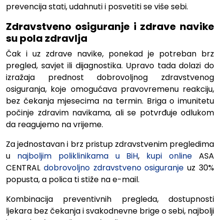
prevencija stati, udahnuti i posvetiti se više sebi.
Zdravstveno osiguranje i zdrave navike
su pola zdravlja
Čak i uz zdrave navike, ponekad je potreban brz
pregled, savjet ili dijagnostika. Upravo tada dolazi do
izražaja prednost dobrovoljnog zdravstvenog
osiguranja, koje omogućava pravovremenu reakciju,
bez čekanja mjesecima na termin.
Briga o imunitetu
počinje zdravim navikama, ali se potvrđuje odlukom
da reagujemo na vrijeme.
Za jednostavan i brz pristup zdravstvenim pregledima
u
najboljim poliklinikama u BiH
,
kupi online
ASA
CENTRAL
dobrovoljno zdravstveno osiguranje
uz 30%
popusta, a polica ti stiže na e-mail.
Kombinacija preventivnih pregleda, dostupnosti
ljekara bez čekanja i svakodnevne brige o sebi, najbolji