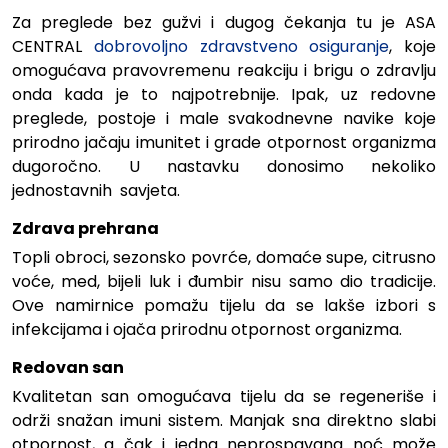
Za preglede bez gužvi i dugog čekanja tu je ASA
CENTRAL
dobrovoljno zdravstveno osiguranje
, koje
omogućava pravovremenu reakciju i brigu o zdravlju
onda kada je to najpotrebnije. Ipak, uz redovne
preglede, postoje i male svakodnevne navike koje
prirodno jačaju imunitet i grade otpornost organizma
dugoročno.
U nastavku donosimo nekoliko
jednostavnih savjeta.
Zdrava prehrana
Topli obroci, sezonsko povrće, domaće supe, citrusno
voće, med, bijeli luk i đumbir nisu samo dio tradicije.
Ove namirnice pomažu tijelu da se lakše izbori s
infekcijama i ojača prirodnu otpornost organizma.
Redovan san
Kvalitetan san omogućava tijelu da se regeneriše i
održi snažan imuni sistem. Manjak sna direktno slabi
otpornost, a čak i jedna neprospavana noć može