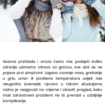
Kako prirodno ojačati imunite
Sezona prehlada i viroza često nas podsjeti koliko
zdravlje uzimamo zdravo za gotovo, sve dok se ne
pojave prvi simptomi. Lagano curenje nosa, grebanje
u grlu, umor ili povišena temperatura uvijek nas
neugodno iznenade. Upravo u takvim situacijama
važno je reagovati na vrijeme i obaviti pregled, kako
mali zdravstveni problemi ne bi prerasli u ozbiljnije
komplikacije.