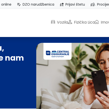
i online
DZO narudžbenica
Prijavi štetu
Procije
Vozila
Fizička Lica
Imov
,
je nam