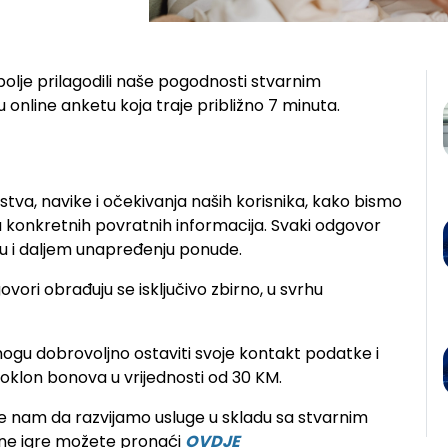
šljenje nam je važno!
š bolje prilagodili naše pogodnosti stvarnim
online anketu koja traje približno 7 minuta.
ustva, navike i očekivanja naših korisnika, kako bismo
vu konkretnih povratnih informacija. Svaki odgovor
vu i daljem unapređenju ponude.
vori obrađuju se isključivo zbirno, u svrhu
mogu dobrovoljno ostaviti svoje kontakt podatke i
oklon bonova u vrijednosti od 30 KM.
e nam da razvijamo usluge u skladu sa stvarnim
dne igre možete pronaći
OVDJE