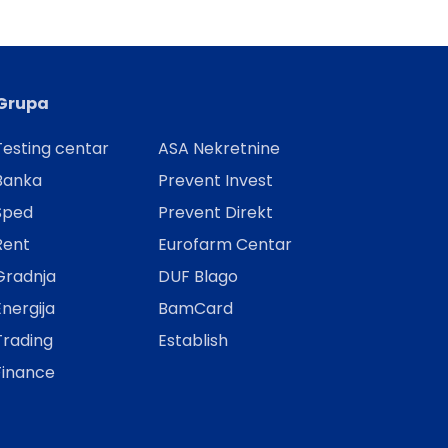
Grupa
esting centar
ASA Nekretnine
Banka
Prevent Invest
Šped
Prevent Direkt
Rent
Eurofarm Centar
Gradnja
DUF Blago
nergija
BamCard
Trading
Establish
Finance