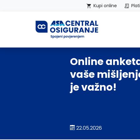
Kupi online
Plat
Početna
Online anketa
vaše mišljen
je važno!
22.05.2026