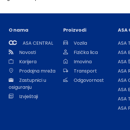
O nama
Proizvodi
ASA 
ASA CENTRAL
Vozila
ASA T
Novosti
Fizička lica
ASA 
Karijera
Imovina
ASA 
Prodajna mreža
Transport
ASA 
Zastupnici u
Odgovornost
ASA 
osiguranju
ASA E
Izvještaji
ASA 
ASA 