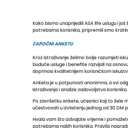
Online anketa, vaše mi
Kako bismo unaprijedili ASA life uslugu i jo
potrebama korisnika, pripremili smo kratku 
ZAPOČNI ANKETU
Kroz istraživanje želimo bolje razumjeti isk
buduće usluge i benefite razvijali na osno
doprinosi kvalitetnijem korisničkom iskust
Anketa je u potpunosti anonimna, a svi odgo
istraživanja i analize zadovoljstva korisnika.
Po završetku ankete, učesnici koji to žele 
učestvovati u izvlačenju jednog od 30 DM p
Hvala vam što izdvajate vrijeme i pomažet
potrebama naših korisnika. Pravila nagra