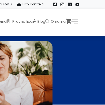
ni štetu
Hitni kontakti
Facebook
Instagram
LinkedIn
YouTube
Webshop
ina
Pravna lica
Blog
O nama