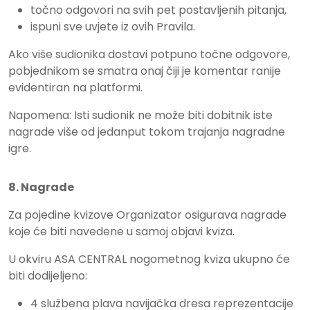
točno odgovori na svih pet postavljenih pitanja,
ispuni sve uvjete iz ovih Pravila.
Ako više sudionika dostavi potpuno točne odgovore,
pobjednikom se smatra onaj čiji je komentar ranije
evidentiran na platformi.
Napomena: Isti sudionik ne može biti dobitnik iste
nagrade više od jedanput tokom trajanja nagradne
igre.
8. Nagrade
Za pojedine kvizove Organizator osigurava nagrade
koje će biti navedene u samoj objavi kviza.
U okviru ASA CENTRAL nogometnog kviza ukupno će
biti dodijeljeno:
4 službena plava navijačka dresa reprezentacije