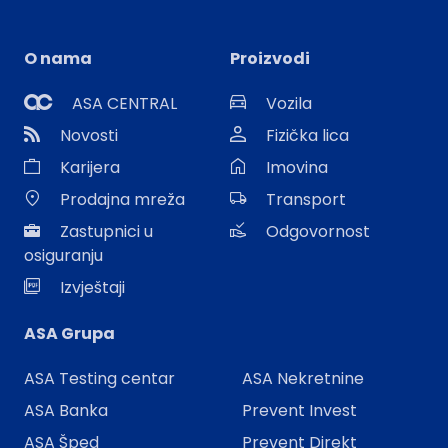
O nama
Proizvodi
ASA CENTRAL
Vozila
Novosti
Fizička lica
Karijera
Imovina
Prodajna mreža
Transport
Zastupnici u
Odgovornost
osiguranju
Izvještaji
ASA Grupa
ASA Testing centar
ASA Nekretnine
ASA Banka
Prevent Invest
ASA Šped
Prevent Direkt